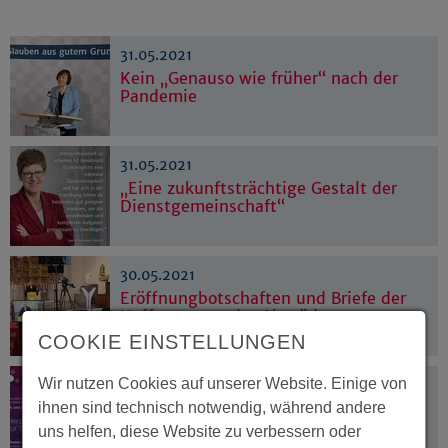
31.05.2021
Kein „Genauso wie früher“ nach der
Pandemie
31.05.2021
„Eine zukunftsträchtige Gestalt der
Dienstgemeinschaft“
30.05.2021
Eröffnungbotschaften und Briefe der
Hoffnung aus der Altstädter
Nicolaikirche
COOKIE EINSTELLUNGEN
Wir nutzen Cookies auf unserer Website. Einige von
30.05.2021
"Wir wollen zeigen, was wir lieben"
ihnen sind technisch notwendig, während andere
uns helfen, diese Website zu verbessern oder