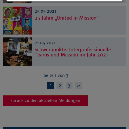
Details anzeigen
25.05.2021
Impressum
|
Datenschutz
25 Jahre „United in Mission“
21.05.2021
Schwerpunkte: Interprofessionelle
Teams und Mission im Jahr 2021
Seite 1 von 3
1
2
3
»
zurück zu den aktuellen Meldungen