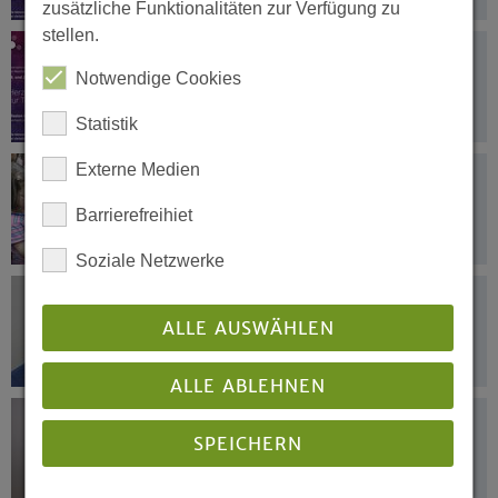
zusätzliche Funktionalitäten zur Verfügung zu
stellen.
30.05.2021
Mission heute – Herausforderungen
Notwendige Cookies
und Chancen
Statistik
Externe Medien
28.05.2021
120 Veranstaltungen für das
Barrierefreihiet
Instrument des Jahres 2021
Soziale Netzwerke
26.05.2021
Albrecht Philipps übernimmt das
ALLE AUSWÄHLEN
Leitungsfeld Ökumene
ALLE ABLEHNEN
25.05.2021
SPEICHERN
Einsatz für Frauen- und
Menschenrechte