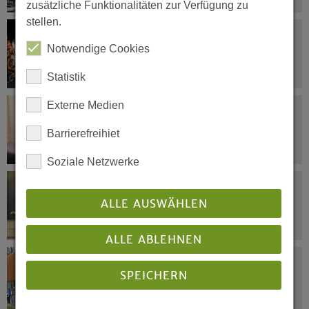
zusätzliche Funktionalitäten zur Verfügung zu
stellen.
27.04.2017
»Einfach frei ?!« als integratives
Notwendige Cookies
Theaterstück
Statistik
Externe Medien
25.04.2017
Präses und Bischof für mehr
Barrierefreihiet
Zusammenarbeit im
Religionsunterricht
Soziale Netzwerke
24.04.2017
»Junges-Blech« trifft Posaunenchor
ALLE AUSWÄHLEN
und Orgel
ALLE ABLEHNEN
24.04.2017
SPEICHERN
Spiritueller Auftakt und interreligiöse
Begegnung