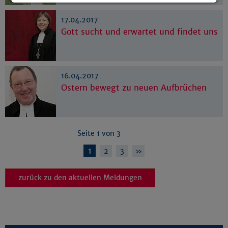
Details anzeigen
17.04.2017
Impressum
|
Datenschutz
Gott sucht und erwartet und findet uns
16.04.2017
Ostern bewegt zu neuen Aufbrüchen
Seite 1 von 3
1
2
3
»
zurück zu den aktuellen Meldungen