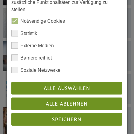
zusätzliche Funktionalitäten zur Verfügung zu
stellen.
27.01.2020
Kerstin Goldbeck ist einzige
Notwendige Cookies
Kandidatin
Statistik
Externe Medien
26.01.2020
Regierung, Kirchen und Religionen in
Barrierefreihiet
NRW: Den Anfängen wehren
Soziale Netzwerke
24.01.2020
Von Babyausstattung bis Kunstprojekt
ALLE AUSWÄHLEN
ALLE ABLEHNEN
23.01.2020
SPEICHERN
Heidi Bunse-Großmann ist neue
Gehörlosenseelsorgerin in Hamm und
Soest-Arnsberg