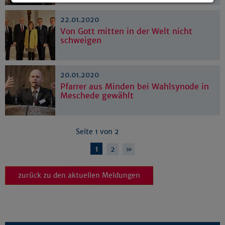
Details anzeigen
22.01.2020
Impressum
|
Datenschutz
Von Gott mitten in der Welt nicht
schweigen
20.01.2020
Pfarrer aus Minden bei Wahlsynode in
Meschede gewählt
Seite 1 von 2
1
2
»
zurück zu den aktuellen Meldungen