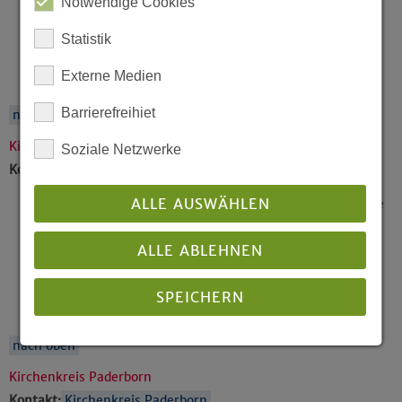
Notwendige Cookies
32423 Minden
Philipps, Mirjam,
Pfarrerin, Petershagen
Statistik
Brandt, Ernst-Friedrich,
Hille
Externe Medien
Franke, Doris,
Porta Westfalica
Barrierefreihiet
nach oben
Kirchenkreis Münster
Soziale Netzwerke
Kontakt:
Kirchenkreis Münster
ALLE AUSWÄHLEN
Erdmann, Holger,
Superintendent, An der Apostelkirche
1-3, 48143 Münster
Stoll-Großhans, Barbara,
Pfarrerin, Münster
ALLE ABLEHNEN
Dörr, Nele Luisa,
Münster
Müller, Martin,
Ennigerloh-Ostenfelde
SPEICHERN
Tyrell, Corinna,
Warendorf
nach oben
Details anzeigen
Kirchenkreis Paderborn
Impressum
|
Datenschutz
Kontakt:
Kirchenkreis Paderborn