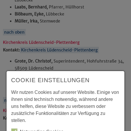
Lübbecke
Laabs, Bernhard,
Pfarrer, Hüllhorst
Blöbaum, Eyke,
Lübbecke
Müller, Irka,
Stemwede
nach oben
Kirchenkreis Lüdenscheid-Plettenberg
Kontakt:
Kirchenkreis Lüdenscheid-Plettenberg
Grote, Dr. Christof,
Superintendent, Hohfuhrstraße 34,
58509 Lüdenscheid
Brühl, Uwe,
Pfarrer, Plettenberg
COOKIE EINSTELLUNGEN
Cordt, Martin,
Lüdenscheid
Esken, Heike,
Halver
Wir nutzen Cookies auf unserer Website. Einige von
ihnen sind technisch notwendig, während andere
nach oben
uns helfen, diese Website zu verbessern oder
Kirchenkreis Minden
zusätzliche Funktionalitäten zur Verfügung zu
Kontakt:
Kirchenkreis Minden
stellen.
Mertins, Michael,
Superintendent, Rosentalstraße 6,