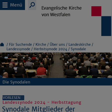
Menü
Für Suchende
Kirche
Über uns
Landeskirche
Landessynode
Herbstsynode 2024
Synodale
Die Synodalen
VORLESEN
Landessynode 2024 - Herbsttagung
Synodale Mitglieder der