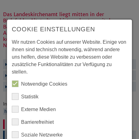
Das Landeskirchenamt liegt mitten in der
Bielefelder Altstadt und ist am besten mit der
Bahn, dem Fahrrad und zu Fuß erreichbar. Für
COOKIE EINSTELLUNGEN
Anreisende mit dem Auto gibt es ein
kostenpflichtiges Parkhaus in unmittelbarer
Wir nutzen Cookies auf unserer Website. Einige von
Nähe.
ihnen sind technisch notwendig, während andere
uns helfen, diese Website zu verbessern oder
Mit Zug und Stadtbahn
zusätzliche Funktionalitäten zur Verfügung zu
stellen.
Mit Zug und zu Fuß (oder Fahrrad)
Notwendige Cookies
Mit dem PKW
Statistik
Informationen zu Parkhäusern in Bielefeld finden Sie
Externe Medien
hier
.
Barrierefreihiet
Kontakt
Soziale Netzwerke