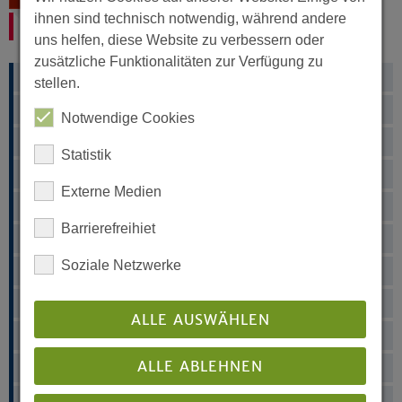
ihnen sind technisch notwendig, während andere
Seelsorge
uns helfen, diese Website zu verbessern oder
zusätzliche Funktionalitäten zur Verfügung zu
Alten(heim)seelsorge
stellen.
Blinden- und Sehbehindertenseelsorge
Notwendige Cookies
Gefängnisseelsorge
Statistik
Gehörlosenseelsorge
Externe Medien
Krankenhausseelsorge
Barrierefreihiet
Militärseelsorge
Soziale Netzwerke
Notfallseelsorge
Polizeiseelsorge
ALLE AUSWÄHLEN
Schulseelsorge
ALLE ABLEHNEN
Telefonseelsorge
Zentrum Seelsorge