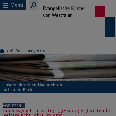
Menü
Für Suchende
Aktuelles
Unsere aktuellen Nachrichten
auf einen Blick
VORLESEN
Landessynode bestätigt 53-jährigen Juristen für
weitere acht Jahre im Amt