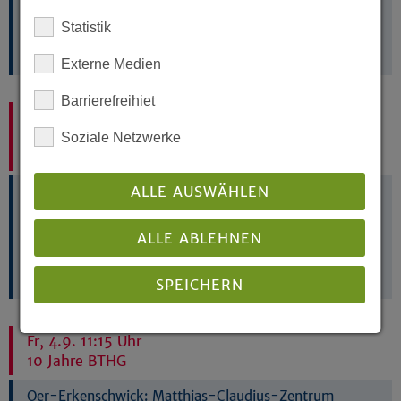
Veranstaltungsort entnehmen Sie bitte dem Bereich
Weitere Informationen.
Statistik
Ev. Erwachsenen- und Familienbildung Westfalen
und Lippe e. V.
Externe Medien
Barrierefreihiet
Do, 3.9. 18 Uhr - Do, 17.12. 20:30 Uhr
Der rote Faden im Gespräch - Aufbaukurs für die
Soziale Netzwerke
Freiwilligenarbeit in der Telefonseelsorge
ALLE AUSWÄHLEN
-:
Willkommen bei der Ev. Erwachsenen- und
Familienbildung Westfalen und Lippe e. V. Den
Veranstaltungsort entnehmen Sie bitte dem Bereich
ALLE ABLEHNEN
Weitere Informationen.
Ev. Erwachsenen- und Familienbildung Westfalen
und Lippe e. V.
SPEICHERN
Fr, 4.9. 11:15 Uhr
Details anzeigen
10 Jahre BTHG
Impressum
|
Datenschutz
Oer-Erkenschwick:
Matthias-Claudius-Zentrum