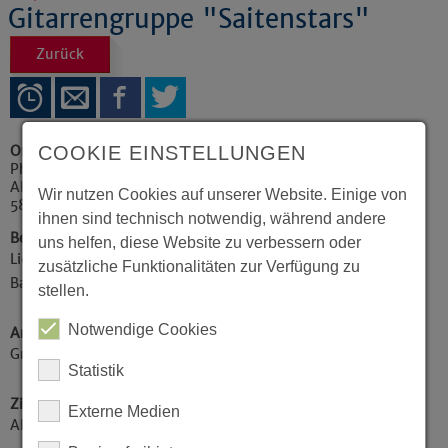
Gitarrengruppe "Saitenstars"
Zurück
COOKIE EINSTELLUNGEN
Ort
Philipp-Nicolai-Haus, Foyer
Alte Stiftsstraße 2
Wir nutzen Cookies auf unserer Website. Einige von
58313
Herdecke
ihnen sind technisch notwendig, während andere
Beschreibung
uns helfen, diese Website zu verbessern oder
Liedbegleitung nach Akkorden, Gitarrenkenntnisse
zusätzliche Funktionalitäten zur Verfügung zu
Barré erwünscht
stellen.
Notwendige Cookies
Art der Veranstaltung / Kategorie
Gruppen / Kreise
Statistik
Zielgruppe
Externe Medien
Alle Zielgruppen