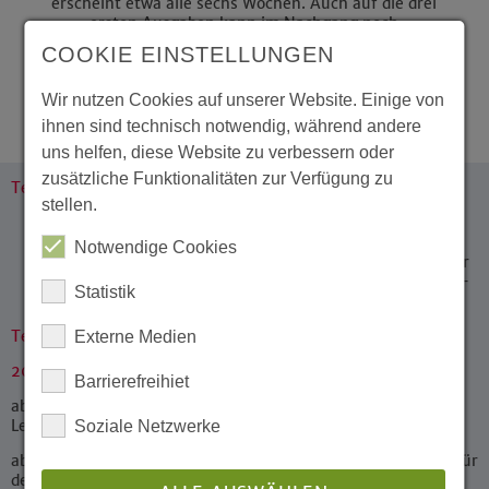
erscheint etwa alle sechs Wochen. Auch auf die drei
ersten Ausgaben kann im Nachgang noch
zurückgegriffen werden.
COOKIE EINSTELLUNGEN
Wir nutzen Cookies auf unserer Website. Einige von
Lesen Sie mehr ...
ihnen sind technisch notwendig, während andere
uns helfen, diese Website zu verbessern oder
zusätzliche Funktionalitäten zur Verfügung zu
Termine
stellen.
Die komplette Veranstaltungsdatenbank finden Sie
unter
Termine
Notwendige Cookies
...auf der Seite „
Digitale Angebote
“ veröffentlichen wir
zusätzlich reine Online-Veranstaltungen, z.B. Internet-
Statistik
Übertragungen von Gottesdiensten.
Terminvorschau
Externe Medien
2026
Barrierefreihiet
ab sofort:
„Feldwege zum Coming-out“ -
Queere
Lebensrealitäten im ländlichen Raum
>weitere Infos
Soziale Netzwerke
ab sofort:
JETZT anmelden!
Wegweisende Glaubensprojekte für
den KAIROS-Preis gesucht (Anmeldung bis 20. September)