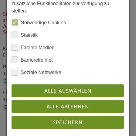
zusätzliche Funktionalitäten zur Verfügung zu
stellen.
Sie bereiten die Synodentagungen vor und
sind während der Tagung kompetente
Notwendige Cookies
Ansprechpartner vor Ort: Das Team vom
Synodenbüro.
Statistik
Externe Medien
Kontakt zum Synodenbüro
E-Mail:
landessynode@ekvw.de
Barrierefreihiet
Heidi Klemme
Soziale Netzwerke
Telefon: 0521 594-202
E-Mail
ALLE AUSWÄHLEN
Christine Fanter
Telefon: 0521 594-227
ALLE ABLEHNEN
E-Mail
SPEICHERN