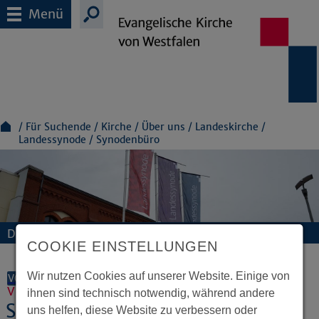
Menü
Für Suchende
Kirche
Über uns
Landeskirche
Landessynode
Synodenbüro
Die Leitung der EKvW liegt bei der Landessynode
COOKIE EINSTELLUNGEN
Wir nutzen Cookies auf unserer Website. Einige von
VORLESEN
Vor Ort immer im Einsatz
ihnen sind technisch notwendig, während andere
Synodenbüro
uns helfen, diese Website zu verbessern oder