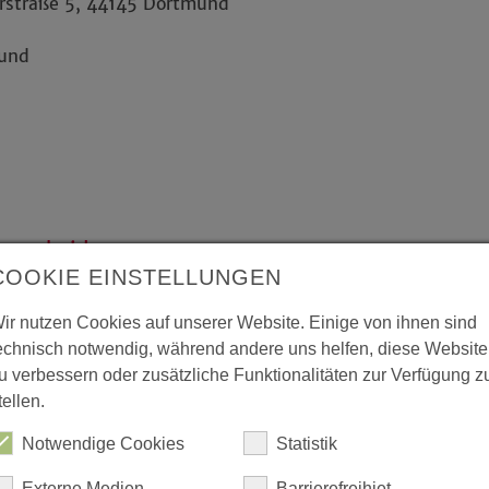
erstraße 5, 44145 Dortmund
mund
tenscheid
COOKIE EINSTELLUNGEN
Wattenscheid
ir nutzen Cookies auf unserer Website. Einige von ihnen sind
astoratstraße 10, 45879 Gelsenkirchen
echnisch notwendig, während andere uns helfen, diese Website
u verbessern oder zusätzliche Funktionalitäten zur Verfügung z
tellen.
Notwendige Cookies
Statistik
Externe Medien
Barrierefreihiet