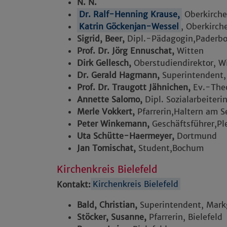
N. N.
Dr. Ralf-Henning Krause,
Oberkirche
Katrin Göckenjan-Wessel
, Oberkirch
Sigrid, Beer,
Dipl.-Pädagogin,
Paderbo
Prof. Dr. Jörg Ennuschat,
Witten
Dirk Gellesch,
Oberstudiendirektor, W
Dr. Gerald Hagmann,
Superintendent
Prof. Dr. Traugott Jähnichen,
Ev.-The
Annette Salomo,
Dipl. Sozialarbeiteri
Merle Vokkert,
Pfarrerin,
Haltern am S
Peter Winkemann,
Geschäftsführer,
Pl
Uta Schütte-Haermeyer,
Dortmund
Jan Tomischat,
Student,
Bochum
Kirchenkreis Bielefeld
Kontakt:
Kirchenkreis Bielefeld
Bald, Christian,
Superintendent, Markg
Stöcker, Susanne,
Pfarrerin, Bielefeld