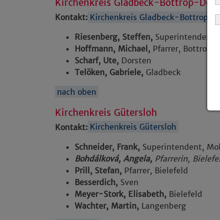
Kirchenkreis Gladbeck-Bottrop-Dor
Kontakt:
Kirchenkreis Gladbeck-Bottrop-D
Riesenberg, Steffen,
Superintendent,
Hoffmann, Michael,
Pfarrer, Bottrop
Scharf, Ute,
Dorsten
Telöken, Gabriele,
Gladbeck
nach oben
Kirchenkreis Gütersloh
Kontakt:
Kirchenkreis Gütersloh
Schneider, Frank,
Superintendent, Mol
Bohdálková, Angela,
Pfarrerin, Biele
Prill, Stefan,
Pfarrer, Bielefeld
Besserdich,
Sven
Meyer-Stork, Elisabeth,
Bielefeld
Wachter, Martin,
Langenberg