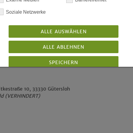
sten
orsten
Soziale Netzwerke
 Humboldtstraße 15, 45964 Gladbeck
ALLE AUSWÄHLEN
ALLE ABLEHNEN
SPEICHERN
Details anzeigen
Impressum
|
Datenschutz
tkestraße 10, 33330 Gütersloh
feld (VERHINDERT)