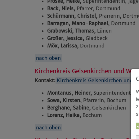
Proske, Heike,
Superintendentin, Jäg
Back, Niels,
Pfarrer, Dortmund
Schürmann, Christel,
Pfarrerin, Dort
Barragan, Mano-Raphael,
Dortmund
Grabowski, Thomas,
Lünen
Großer, Jessica,
Gladbeck
Möx, Larissa,
Dortmund
nach oben
Kirchenkreis Gelsenkirchen und Wat
Kontakt:
Kirchenkreis Gelsenkirchen und 
W
Montanus, Heiner,
Superintendent, P
t
Sowa, Kirsten,
Pfarrerin, Bochum
z
Berghane, Sabine,
Gelsenkirchen
s
Lorenz, Heike,
Bochum
nach oben