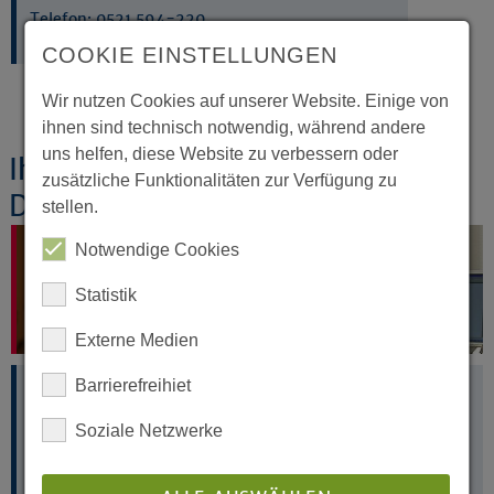
Telefon:
0521 594-220
COOKIE EINSTELLUNGEN
Wir nutzen Cookies auf unserer Website. Einige von
ihnen sind technisch notwendig, während andere
uns helfen, diese Website zu verbessern oder
Ihre Ansprechpersonen im
zusätzliche Funktionalitäten zur Verfügung zu
Dezernat 31
stellen.
Notwendige Cookies
Statistik
Externe Medien
Barrierefreihiet
Karen Betge
Sabine Flöthmann
Soziale Netzwerke
Juristisches Dezernat
Theol. Dezernat Bildung,
Bildung, Zertifikats-
Vokation, kirchliche
und Neigungsfachkurse,
Unterrichtserlaubnis