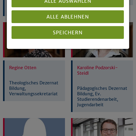
ALLE AUSWÄHLEN
Gestellung kirchliche
Lehrkräfte
ALLE ABLEHNEN
SPEICHERN
Details anzeigen
Impressum
|
Datenschutz
Regine Otten
Karoline Podzorski-
Steidl
Theologisches Dezernat
Bildung,
Pädagogisches Dezernat
Verwaltungssekretariat
Bildung, Ev.
Studierendenarbeit,
Jugendarbeit