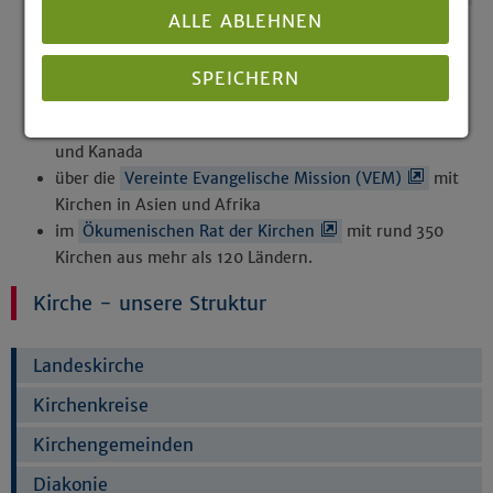
ALLE ABLEHNEN
Kirchen (ACK)
in der
Konferenz Europäischer Kirchen (KEK)
mit
protestantischen, anglikanischen und orthodoxen
SPEICHERN
Kirchen in Europa
mit der
United Church of Christ (UCC)
in den USA
Details anzeigen
und Kanada
über die
Vereinte Evangelische Mission (VEM)
mit
Impressum
|
Datenschutz
Kirchen in Asien und Afrika
im
Ökumenischen Rat der Kirchen
mit rund 350
Kirchen aus mehr als 120 Ländern.
Kirche - unsere Struktur
Landeskirche
Kirchenkreise
Kirchengemeinden
Diakonie