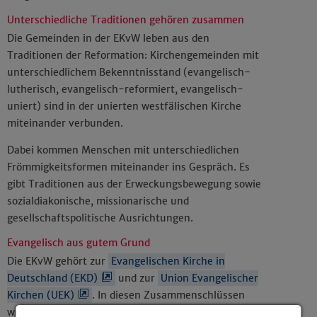
Unterschiedliche Traditionen gehören zusammen
Die Gemeinden in der EKvW leben aus den
Traditionen der Reformation: Kirchengemeinden mit
unterschiedlichem Bekenntnisstand (evangelisch-
lutherisch, evangelisch-reformiert, evangelisch-
uniert) sind in der unierten westfälischen Kirche
miteinander verbunden.
Dabei kommen Menschen mit unterschiedlichen
Frömmigkeitsformen miteinander ins Gespräch. Es
gibt Traditionen aus der Erweckungsbewegung sowie
sozialdiakonische, missionarische und
gesellschaftspolitische Ausrichtungen.
Evangelisch aus gutem Grund
Die EKvW gehört zur
Evangelischen Kirche in
Deutschland (EKD)
und zur
Union Evangelischer
Kirchen (UEK)
. In diesen Zusammenschlüssen
wird daran gearbeitet, dass die evangelischen Kirchen