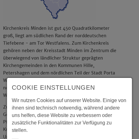
Kirchenkreis Minden ist gut 450 Quadratkilometer
groß, liegt am südlichen Rand der norddeutschen
Tiefebene - am Tor Westfalens. Zum Kirchenkreis
gehören neben der Kreisstadt Minden im Zentrum die
überwiegend von ländlicher Struktur geprägten
Kirchengemeinden in den Kommunen Hille,
Petershagen und dem nördlichen Teil der Stadt Porta
Westfalica. Der Kirchenkreis Minden ist damit der
COOKIE EINSTELLUNGEN
nordöstliche Zipfel der Evangelischen Kirche von
Westfalen.
Wir nutzen Cookies auf unserer Website. Einige von
Zurzeit hat der Kirchenkreis rund 75.000
ihnen sind technisch notwendig, während andere
Gemeindemitglieder, 23 Kirchengemeinden mit 35
uns helfen, diese Website zu verbessern oder
Pfarrstellen (davon 8 im Teilzeitdienst) und 13
zusätzliche Funktionalitäten zur Verfügung zu
Kreispfarrstellen (davon 6 im Teilzeitdienst).
stellen.
Unterstützt wird die Arbeit von 10 Pfarrerinnen und