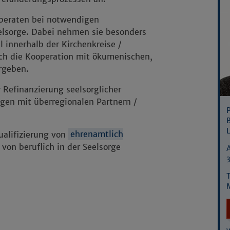
Details anzeigen
beraten bei notwendigen
Impressum
|
Datenschutz
eelsorge. Dabei nehmen sie besonders
l innerhalb der Kirchenkreise /
ch die Kooperation mit ökumenischen,
rgeben.
r Refinanzierung seelsorglicher
gen mit überregionalen Partnern /
P
ualifizierung von
ehrenamtlich
von beruflich in der Seelsorge
A