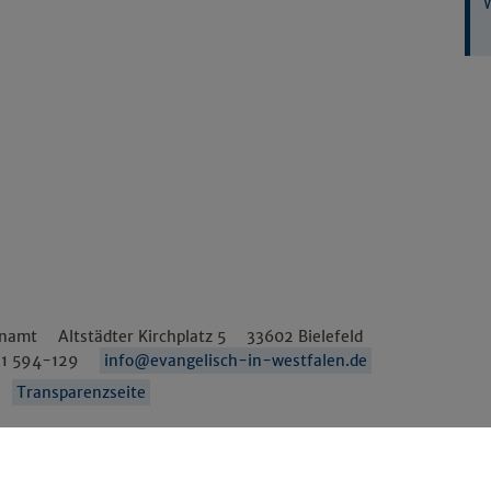
enamt
Altstädter Kirchplatz 5
33602
Bielefeld
1 594-129
info@evangelisch-in-westfalen.de
Transparenzseite