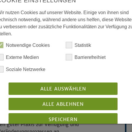
COOKIE EINSTELLUNGEN
em es die Fülle der Felder und
eskirche in den Blick nimmt.
ir nutzen Cookies auf unserer Website. Einige von ihnen sind
echnisch notwendig, während andere uns helfen, diese Website
ng und Beratung der seelsorglich
u verbessern oder zusätzliche Funktionalitäten zur Verfügung z
en seelsorglichen Handelns
tellen.
Notwendige Cookies
Statistik
Seelsorge
in Praxis und Theorie sowie
ch der EKvW und an der
Externe Medien
Barrierefreihiet
en Seelsorgefeldern. Damit gehören die
Soziale Netzwerke
ntwicklung für die jeweiligen
henkreise und Kirchengemeinden sowie
rbildung ebenfalls zu den Aufgaben
ALLE AUSWÄHLEN
mit Seelsorge beauftragte Personen
ALLE ABLEHNEN
en struktureller Veränderungsprozesse
ewährleisten. Es stellt sein
SPEICHERN
en guter Praxis zur Verfügung und
Veränderungsprozessen an.