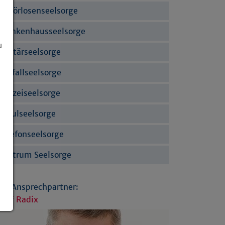
Gehörlosenseelsorge
Krankenhausseelsorge
u
Militärseelsorge
Notfallseelsorge
Polizeiseelsorge
Schulseelsorge
Telefonseelsorge
Zentrum Seelsorge
Ihr Ansprechpartner:
Ralf Radix