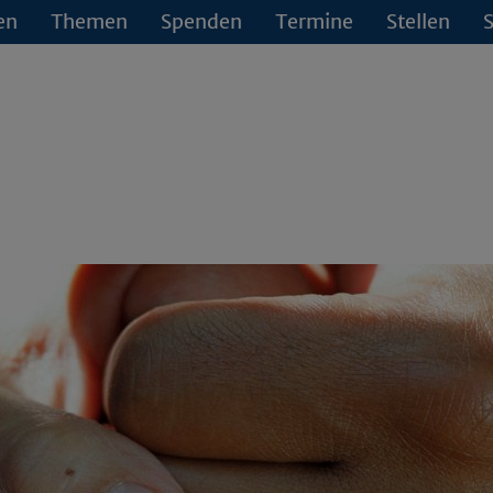
en
Themen
Spenden
Termine
Stellen
S