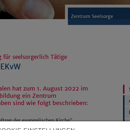
Zentrum Seelsorge
für seelsorgerlich Tätige
r EKvW
alen hat zum 1. August 2022 im
rbildung ein Zentrum
ben sind wie folgt beschrieben:
ftrag der evangelischen Kirche“
iterentwicklung. Diesen Auftrag