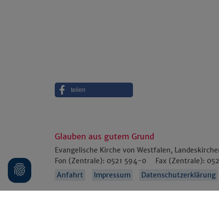
teilen
Glauben aus gutem Grund
Evangelische Kirche von Westfalen, Landeskirch
Fon (Zentrale):
0521 594-0
Fax (Zentrale):
052
Anfahrt
Impressum
Datenschutzerklärung