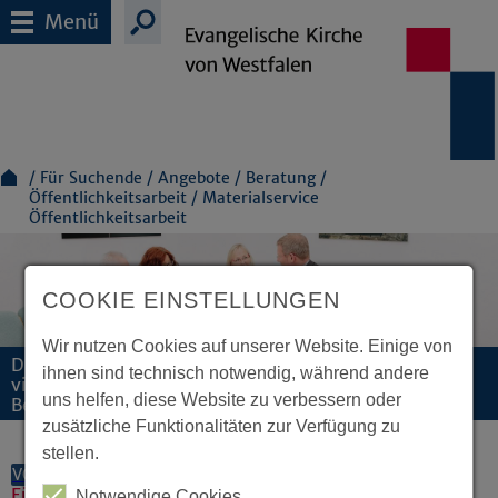
Menü
Für Suchende
Angebote
Beratung
Öffentlichkeitsarbeit
Materialservice
Öffentlichkeitsarbeit
COOKIE EINSTELLUNGEN
Wir nutzen Cookies auf unserer Website. Einige von
Die Evangelische Kirche von Westfalen unterstützt
ihnen sind technisch notwendig, während andere
viele Menschen durch aktive und zielgerichtete
uns helfen, diese Website zu verbessern oder
Beratung und Begleitung.
zusätzliche Funktionalitäten zur Verfügung zu
stellen.
VORLESEN
Für Print und Onlinemedien
Notwendige Cookies