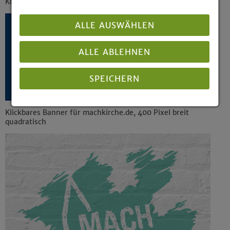
Klickbares Banner zur Online-Kollekte, 360 Pixel breit:
ALLE AUSWÄHLEN
ALLE ABLEHNEN
SPEICHERN
Klickbares Banner für machkirche.de, 400 Pixel breit
Details anzeigen
quadratisch
Impressum
|
Datenschutz