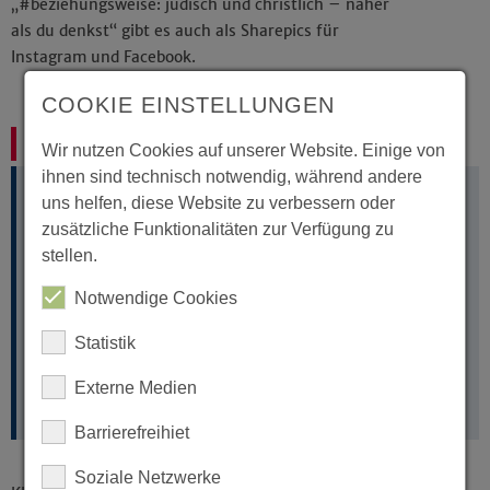
„#beziehungsweise: jüdisch und christlich – näher
als du denkst“ gibt es auch als Sharepics für
Instagram und Facebook.
Material zur Plakataktion #beziehungsweise
COOKIE EINSTELLUNGEN
Fundus - die evangelische Bilddatenbank
Wir nutzen Cookies auf unserer Website. Einige von
ihnen sind technisch notwendig, während andere
uns helfen, diese Website zu verbessern oder
Die Bild- und Mediendatenbank ist eine Kooperation
zusätzliche Funktionalitäten zur Verfügung zu
von 14 Landeskirchen und der Evangelischen Kirche in
Deutschland. Für Ihre kirchliche und diakonische
stellen.
Öffentlichkeits- und Medienarbeit in gedruckten und
digitalen Medien steht Ihnen eine große Auswahl an
Notwendige Cookies
Bildern, Grafiken und Zeichnungen kostenlos zur
Verfügung.
Statistik
Externe Medien
Fundus-Bilddatenbank
Barrierefreihiet
Soziale Netzwerke