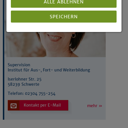
ALLE ABLEHNEN
SPEICHERN
Details anzeigen
Impressum
|
Datenschutz
Supervision
Institut für Aus-, Fort- und Weiterbildung
Iserlohner Str. 25
58239 Schwerte
Telefon:
02304 755-254
Kontakt per E-Mail
mehr »