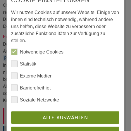
COOKIE EINSTELLUNGEN
Chance,
geistliche Begleitung
in Form von
regelmäßigen Gesprächen in Anspruch zu nehmen.
Wir nutzen Cookies auf unserer Website. Einige von
Daneben gibt es die Möglichkeit an Einkehrtagen,
ihnen sind technisch notwendig, während andere
Exerzitien oder Oasentagen teilzunehmen.
uns helfen, diese Website zu verbessern oder
zusätzliche Funktionalitäten zur Verfügung zu
Persönliches Gesundheitscoaching
stellen.
Der Fachbereich Personalentwicklung im Institut für
Aus-, Fort- und Weiterbildung bietet ein
Notwendige Cookies
Persönliches Gesundheitscoaching
an, das die
Statistik
individuelle berufliche, pastorale Identität in den Blick
nimmt, gesundheitliche und familiäre Gegebenheiten
Externe Medien
berücksichtigt und Gelegenheit gibt, den pastoralen
Alltag kritisch zu prüfen, damit die Motivation »im
Barrierefreihiet
schönsten Beruf der Welt« zu arbeiten, nicht in den
Soziale Netzwerke
Keller sinkt.
Ihre Ansprechpartnerin:
ALLE AUSWÄHLEN
Meike Zeipelt