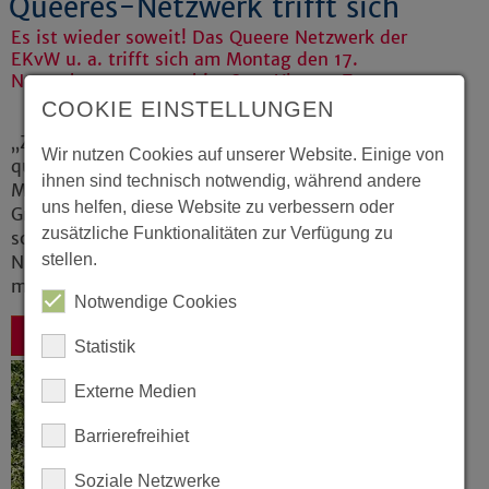
Queeres-Netzwerk trifft sich
Es ist wieder soweit! Das Queere Netzwerk der
EKvW u. a. trifft sich am Montag den 17.
November von 17.00 bis 18.30 Uhr per Zoom.
COOKIE EINSTELLUNGEN
„Ziel ist es einen Austausch zu
Wir nutzen Cookies auf unserer Website. Einige von
queerpolitischen Themen zu ermöglichen und
ihnen sind technisch notwendig, während andere
Menschen unterschiedlicher Einrichtungen,
uns helfen, diese Website zu verbessern oder
Gruppen und Einzelpersonen zu vernetzen.“,
zusätzliche Funktionalitäten zur Verfügung zu
so die Gleichstellungsbeauftragte der EKvW,
stellen.
Nicole Richter. Wer per Zoom dazukommen
möchte, ist herzlich willkommen!
Notwendige Cookies
Zurück
Statistik
Externe Medien
Barrierefreihiet
Soziale Netzwerke