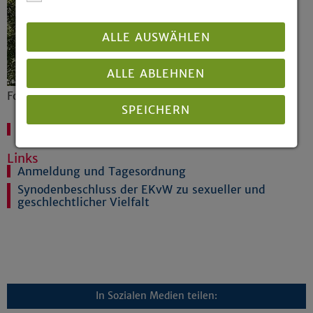
ALLE AUSWÄHLEN
ALLE ABLEHNEN
Foto: Fundus
SPEICHERN
Datum: 12.11.2025
Details anzeigen
Links
Anmeldung und Tagesordnung
Impressum
|
Datenschutz
Synodenbeschluss der EKvW zu sexueller und
geschlechtlicher Vielfalt
In Sozialen Medien teilen: