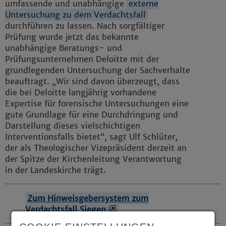
umfassende und unabhängige
externe
Untersuchung zu dem Verdachtsfall
durchführen zu lassen. Nach sorgfältiger
Prüfung wurde jetzt das bekannte
unabhängige Beratungs- und
Prüfungsunternehmen Deloitte mit der
grundlegenden Untersuchung der Sachverhalte
beauftragt. „Wir sind davon überzeugt, dass
die bei Deloitte langjährig vorhandene
Expertise für forensische Untersuchungen eine
gute Grundlage für eine Durchdringung und
Darstellung dieses vielschichtigen
Interventionsfalls bietet“, sagt Ulf Schlüter,
der als Theologischer Vizepräsident derzeit an
der Spitze der Kirchenleitung Verantwortung
in der Landeskirche trägt.
Zum Hinweisgebersystem zum
Verdachtsfall Siegen