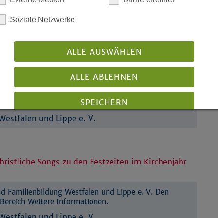
Soziale Netzwerke
enscheid
ALLE AUSWÄHLEN
ALLE ABLEHNEN
 Familienbildung Westfalen und Lippe e. V. Den
SPEICHERN
Bereich Weitere Informationen.
estfalen und Lippe e. V.
Details anzeigen
Impressum
|
Datenschutz
hristliche Songs zu den Festzeiten im Kirchenjahr
 Familienbildung Westfalen und Lippe e. V. Den
Bereich Weitere Informationen.
estfalen und Lippe e. V.