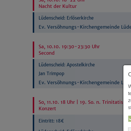
Nacht der Kultur
Lüdenscheid:
Erlöserkirche
Ev. Versöhnungs-Kirchengemeinde Lüd
Sa, 10.10. 19:30-23:30 Uhr
Second
Lüdenscheid:
Apostelkirche
Jan Trimpop
Ev. Versöhnungs-Kirchengemeinde Lüd
W
t
z
So, 11.10. 18 Uhr | 19. So. n. Trinitatis
s
Konzert
Eintritt: 18€