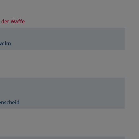
 der Waffe
hwelm
enscheid