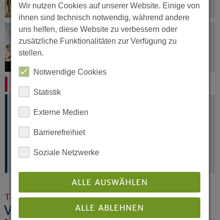
Wir nutzen Cookies auf unserer Website. Einige von
ihnen sind technisch notwendig, während andere
uns helfen, diese Website zu verbessern oder
28.05.2026
zusätzliche Funktionalitäten zur Verfügung zu
Westfälische Präses untermauert
evangelisches Verständnis von
stellen.
gerechtem Frieden
Notwendige Cookies
Termine eintragen
Statistik
Externe Medien
Anmelden und Termin eintragen: Informationen zur
Veranstaltungs-Datenbank der EKvW finden Sie hier.
Barrierefreihiet
Soziale Netzwerke
www.veranstaltungen-ekvw.de
ALLE AUSWÄHLEN
Termine
ALLE ABLEHNEN
Veranstaltungen