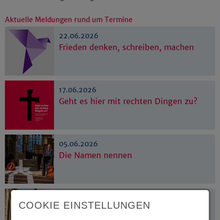
Aktuelle Meldungen rund um Termine
22.06.2026
Frieden denken, schreiben, machen
17.06.2026
Geht es hier mit rechten Dingen zu?
05.06.2026
Die Namen nennen
02.06.2026
COOKIE EINSTELLUNGEN
„Living together in a multi-faith-
society“