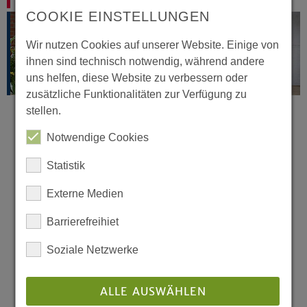
COOKIE EINSTELLUNGEN
Wir nutzen Cookies auf unserer Website. Einige von
ihnen sind technisch notwendig, während andere
uns helfen, diese Website zu verbessern oder
zusätzliche Funktionalitäten zur Verfügung zu
stellen.
Notwendige Cookies
Wenn man mal reden muss...
Statistik
Probleme und Krisen können Menschen in jeder
Externe Medien
Lebensphase treffen. Zum Glück kann man Sorgen
teilen.
Die
TelefonSeelsorge ist
rund um die Uhr erreichbar
Barrierefreihiet
per Telefon, Mail oder Chat. Jeder Anruf ist
vertraulich und bleibt anonym.
Soziale Netzwerke
Telefon:
0800 111 0 111
und
0800 111 0 222
ALLE AUSWÄHLEN