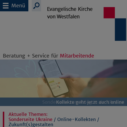
Menü
Beratung + Service für
Mitarbeitende
Sonderseite zum Krieg in der Ukraine
Kollekte geht jetzt auch online
Gemeinsam.Kirche.Aufbrechen
Aktuelle Themen:
Sonderseite Ukraine
/
Online-Kollekten
/
Zukunft(s)gestalten