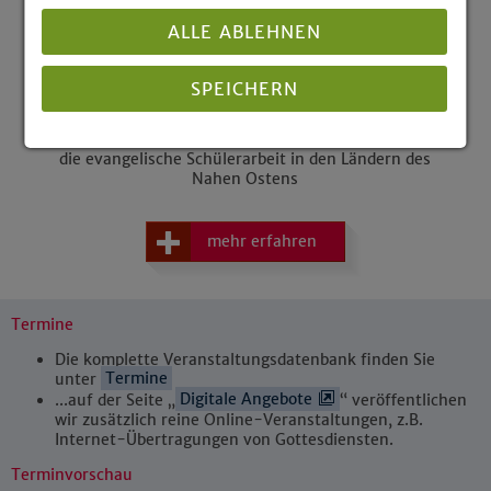
Telefonseelsorge
ALLE ABLEHNEN
Kollekte
SPEICHERN
10. Sonntag nach Trinitatis, 09.08.2026
Für die christlich-jüdische Zusammenarbeit und für
die evangelische Schülerarbeit in den Ländern des
Details anzeigen
Nahen Ostens
Impressum
|
Datenschutz
mehr erfahren
Termine
Die komplette Veranstaltungsdatenbank finden Sie
unter
Termine
...auf der Seite „
Digitale Angebote
“ veröffentlichen
wir zusätzlich reine Online-Veranstaltungen, z.B.
Internet-Übertragungen von Gottesdiensten.
Terminvorschau