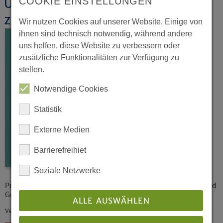
COOKIE EINSTELLUNGEN
Und wenn wir alle
zusammenziehen?
Wir nutzen Cookies auf unserer Website. Einige von
ihnen sind technisch notwendig, während andere
uns helfen, diese Website zu verbessern oder
zusätzliche Funktionalitäten zur Verfügung zu
stellen.
Notwendige Cookies
Statistik
Externe Medien
Barrierefreihiet
Soziale Netzwerke
Praxisleitfaden für die ökumenische Nutzung von Kirchen und
Gemeindehäusern
ALLE AUSWÄHLEN
Veröffentlicht: 03/2023