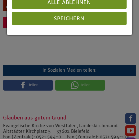
ALLE ABLEHNEN
Download
SPEICHERN
Zurück
Details anzeigen
Impressum
|
Datenschutz
In Sozialen Medien teilen:
teilen
teilen
Glauben aus gutem Grund
Evangelische Kirche von Westfalen, Landeskirchenamt
Altstädter Kirchplatz 5
33602
Bielefeld
Fon (Zentrale):
0521 594-0
Fax (Zentrale):
0521 594-129