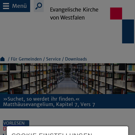
Menü
Für Gemeinden
Service
Downloads
»Suchet, so werdet ihr finden.«
Matthäusevangelium, Kapitel 7, Vers 7
VORLESEN
Dokumente und Downloads