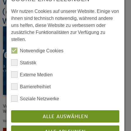
Verhandlungen der 2.
(ordentlichen) Tagung der 19.
Wir nutzen Cookies auf unserer Website. Einige von
ihnen sind technisch notwendig, während andere
Westfälischen Landessynode 2021
uns helfen, diese Website zu verbessern oder
zusätzliche Funktionalitäten zur Verfügung zu
stellen.
Notwendige Cookies
Statistik
Externe Medien
Barrierefreihiet
Soziale Netzwerke
Verhandlungen der 2. (ordentlichen) Tagung der 19.
Westfälischen Landessynode 2021
ALLE AUSWÄHLEN
Veröffentlicht: 01/2022