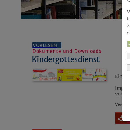
W
t
z
s
VORLESEN
Dokumente und Downloads
Kindergottesdienst
Ein G
Impuls
vom We
Veröffe