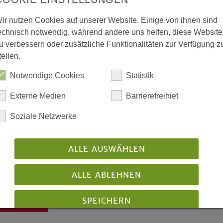
»Suchet, so werdet ihr f
ir nutzen Cookies auf unserer Website. Einige von ihnen sind
Matthäusevangelium, Kapi
echnisch notwendig, während andere uns helfen, diese Website
u verbessern oder zusätzliche Funktionalitäten zur Verfügung z
tellen.
Notwendige Cookies
Statistik
Externe Medien
Barrierefreihiet
Soziale Netzwerke
rundangebot der Gemeinde
ALLE AUSWÄHLEN
e für Interessierte, Engagierte und Verantwortliche
stfälischen Verband für Kindergottesdienst
ALLE ABLEHNEN
ntlicht: 01/2004
SPEICHERN
Download