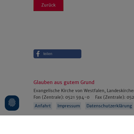
Zurück
teilen
Glauben aus gutem Grund
Evangelische Kirche von Westfalen, Landeskirch
Fon (Zentrale):
0521 594-0
Fax (Zentrale):
052
Anfahrt
Impressum
Datenschutzerklärung