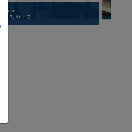
inden.«
tel 7, Vers 7
u