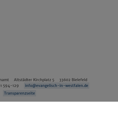
Details anzeigen
Impressum
|
Datenschutz
enamt
Altstädter Kirchplatz 5
33602
Bielefeld
1 594-129
info@evangelisch-in-westfalen.de
Transparenzseite