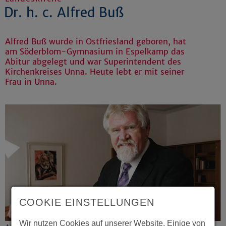
Dr. h. c. Alfred Buß
Alfred Buß wurde in Ostfriesland geboren, hat
am Söderblom-Gymnasium in Espelkamp das
Abitur abgelegt und war Superintendent des
Kirchenkreises Unna. Heute lebt er mit seiner
Frau in Unna.
COOKIE EINSTELLUNGEN
Wir nutzen Cookies auf unserer Website. Einige von