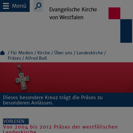
Menü
Für Medien
Kirche
Über uns
Landeskirche
Präses
Alfred Buß
Dieses besondere Kreuz trägt die Präses zu
besonderen Anlässen.
VORLESEN
Von 2004 bis 2012 Präses der westfälischen
Landeskirche