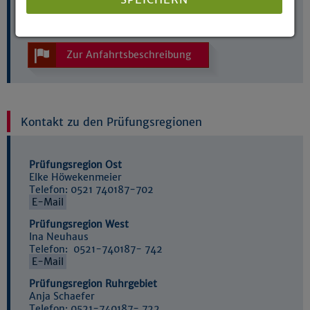
Telefon: 0521 740187-702
E-Mail
Details anzeigen
Zur Anfahrtsbeschreibung
Impressum
|
Datenschutz
Kontakt zu den Prüfungsregionen
Prüfungsregion Ost
Elke Höwekenmeier
Telefon: 0521 740187-702
E-Mail
Prüfungsregion West
Ina Neuhaus
Telefon: 0521-740187- 742
E-Mail
Prüfungsregion Ruhrgebiet
Anja Schaefer
Telefon: 0521-740187- 722