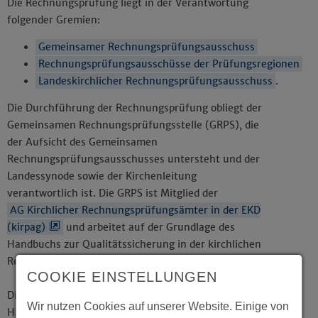
Die Rechnungsprüfung liegt in der Verantwortung
folgender Gremien:
Gemeinsamer Rechnungsprüfungsausschuss
Rechnungsprüfungsausschüsse der Prüfungsregionen
Landeskirchlicher Rechnungsprüfungsausschuss
.
Die Durchführung der Rechnungsprüfung obliegt der
Gemeinsamen Rechnungsprüfungsstelle (GRPS), die
der Aufsicht des Gemeinsamen
Rechnungsprüfungsausschusses untersteht und der
Landessynode sowie der Kirchenleitung
verantwortlich ist. Die GRPS ist Mitglied der
AG Kirchlicher Rechnungsprüfungsämter in der EKD
(kirpag)
und arbeitet auf der Grundlage des
Handbuchs zur Qualitätssicherung in der kirchlichen
Rechnungsprüfung.
COOKIE EINSTELLUNGEN
Die Rechnungsprüfung hat den Auftrag, die
Wir nutzen Cookies auf unserer Website. Einige von
Haushalts- und Wirtschaftsführung der kirchlichen