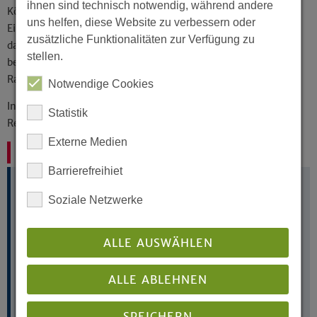
ihnen sind technisch notwendig, während andere
Körperschaften, ihrer Dienste, Werke und
uns helfen, diese Website zu verbessern oder
Einrichtungen zu überwachen und darauf zu achten,
zusätzliche Funktionalitäten zur Verfügung zu
dass die der Kirche anvertrauten Mittel
stellen.
bestimmungsgemäß, wirtschaftlich, sparsam und im
Rahmen des geltenden Rechts verwendet werden.
Notwendige Cookies
In zunehmendem Maße ist die kirchliche
Statistik
Rechnungsprüfung beratend und begleitend tätig.
Externe Medien
Kontakt
Barrierefreihiet
Leiter:
Soziale Netzwerke
Ingo Brand
Telefon: 0521 740187-700
ALLE AUSWÄHLEN
Stellvertreterin:
Dorothee Budzinski
Telefon: 0521 740187-701
ALLE ABLEHNEN
Assistenz:
Elke Höwekenmeier
SPEICHERN