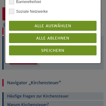
Barrierefreihiet
Soziale Netzwerke
Zustimmung zum "YouTube" Cookie um diesen
Inhalt anzuzeigen
Datenschutz
Impressum
ALLE AUSWÄHLEN
Magazin Kirchensteuerdank
ALLE ABLEHNEN
Was Ihre Kirchensteuer bewegt...
SPEICHERN
Download
Details anzeigen
Impressum
|
Datenschutz
Navigator „Kirchensteuer“
Häufige Fragen zur Kirchensteuer
Warum Kirchensteuer?