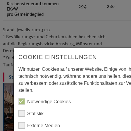
Kirchensteueraufkommen
294
286
EKvW
pro Gemeindeglied
Stand: jeweils zum 31.12.
¹ Bevölkerungs- und Geburtenzahlen beziehen sich
auf die Regierungsbezirke Arnsberg, Münster und
Detmold (ohne Kreis Lippe).
COOKIE EINSTELLUNGEN
²Zu den Kircheneintritten zählen Aufnahmen und
Taufen von Religionsmündigen.
Wir nutzen Cookies auf unserer Website. Einige von i
technisch notwendig, während andere uns helfen, die
Statistik 2025
zu verbessern oder zusätzliche Funktionalitäten zur V
stellen.
Notwendige Cookies
Statistik
Externe Medien