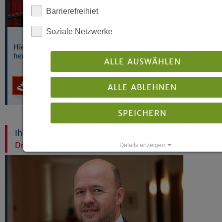
Barrierefreihiet
Soziale Netzwerke
Hier können Sie den statistischen Jahresbericht 2025
herunterladen.
ALLE AUSWÄHLEN
Download starten
ALLE ABLEHNEN
SPEICHERN
Ihr Ansprechpartner:
Dr. Peter Jacobebbinghaus
Details anzeigen
Impressum
|
Datenschutz