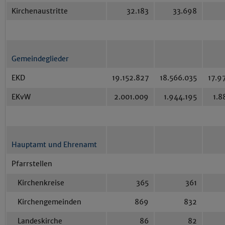
Kirchenaustritte
32.183
33.698
Gemeindeglieder
EKD
19.152.827
18.566.035
17.9
EKvW
2.001.009
1.944.195
1.8
Hauptamt und Ehrenamt
Pfarrstellen
Kirchenkreise
365
361
Kirchengemeinden
869
832
Landeskirche
86
82