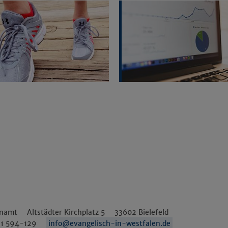
enamt
Altstädter Kirchplatz 5
33602
Bielefeld
1 594-129
info@evangelisch-in-westfalen.de