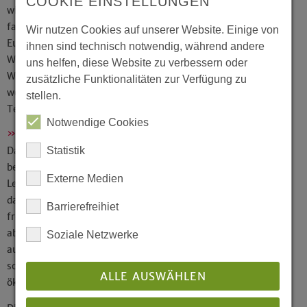
COOKIE EINSTELLUNGEN
wir Recycling- oder normales Papier, ob wir öko-
fairen oder konventionellen Tee kaufen. Mit jedem
Wir nutzen Cookies auf unserer Website. Einige von
Euro, den wir investieren, entscheiden wir, wie die
ihnen sind technisch notwendig, während andere
Welt aussieht, ob Kohlekraftwerke entstehen oder
uns helfen, diese Website zu verbessern oder
Windräder, ob Wälder abgeholzt oder erhalten
zusätzliche Funktionalitäten zur Verfügung zu
werden, ob Produzenten einen fairen Preis für ihren
stellen.
Tee erhalten oder nicht.
Notwendige Cookies
»Weniger einkaufen, aber dafür besser«
Statistik
Dass bei allem guten Willen auch die knappen Kassen
beachtet werden müssen, ist klar. Deshalb heißt die
Externe Medien
Leitlinie des Projektes »Weniger einkaufen, aber
dafür besser«. Ein sparsamer Verbrauch setzt Mittel
Barrierefreihiet
frei, mit denen die Mehrkosten für ökofaire Produkte
abgedeckt werden können. Im Projekt wird deshalb
Soziale Netzwerke
auf Grundlage eines Managementsystems
schrittweise der Verbrauch reduziert und der Anteil
ALLE AUSWÄHLEN
ökologischer und fair gehandelter Waren erhöht.