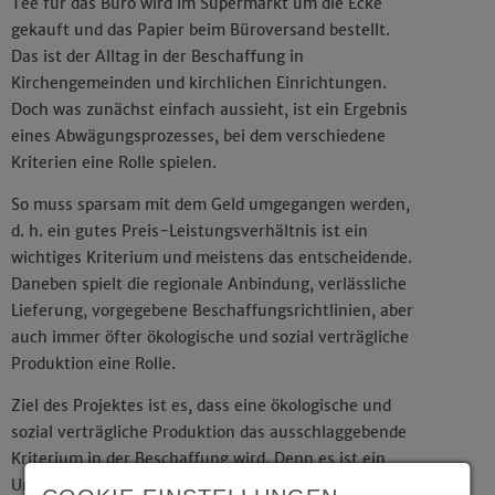
Tee für das Büro wird im Supermarkt um die Ecke
gekauft und das Papier beim Büroversand bestellt.
Das ist der Alltag in der Beschaffung in
Kirchengemeinden und kirchlichen Einrichtungen.
Doch was zunächst einfach aussieht, ist ein Ergebnis
eines Abwägungsprozesses, bei dem verschiedene
Kriterien eine Rolle spielen.
So muss sparsam mit dem Geld umgegangen werden,
d. h. ein gutes Preis-Leistungsverhältnis ist ein
wichtiges Kriterium und meistens das entscheidende.
Daneben spielt die regionale Anbindung, verlässliche
Lieferung, vorgegebene Beschaffungsrichtlinien, aber
auch immer öfter ökologische und sozial verträgliche
Produktion eine Rolle.
Ziel des Projektes ist es, dass eine ökologische und
sozial verträgliche Produktion das ausschlaggebende
Kriterium in der Beschaffung wird. Denn es ist ein
Unterschied, ob wir grünen oder normalen Strom, ob