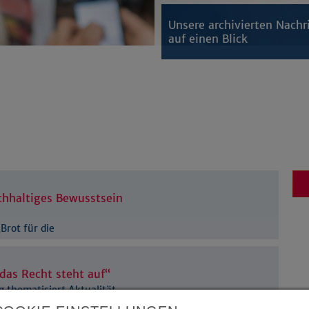
Unsere archivierten Nachr
auf einen Blick
chhaltiges Bewusstsein
Brot für die
 das Recht steht auf“
 thematisiert Aktualität