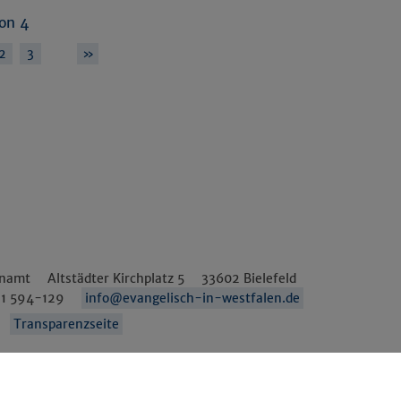
von 4
…
2
3
»
enamt
Altstädter Kirchplatz 5
33602
Bielefeld
1 594-129
info@evangelisch-in-westfalen.de
Transparenzseite