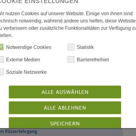
COOKIE EINSTELLUNGEN
ir nutzen Cookies auf unserer Website. Einige von ihnen sind
gagiert im
echnisch notwendig, während andere uns helfen, diese Website
u verbessern oder zusätzliche Funktionalitäten zur Verfügung z
schaft
tellen.
Notwendige Cookies
Statistik
s was auf die
Externe Medien
Barrierefreihiet
en
Soziale Netzwerke
 dem
ALLE AUSWÄHLEN
ALLE ABLEHNEN
qualifiziert Küsterinnen und
SPEICHERN
len Küsterlehrgang