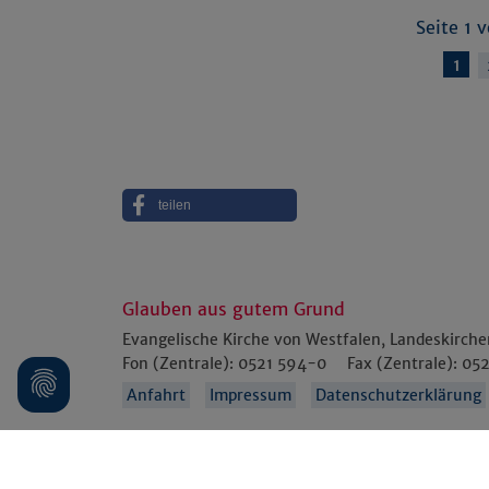
Seite 1 
1
teilen
Glauben aus gutem Grund
Evangelische Kirche von Westfalen, Landeskirch
Fon (Zentrale):
0521 594-0
Fax (Zentrale):
052
Anfahrt
Impressum
Datenschutzerklärung