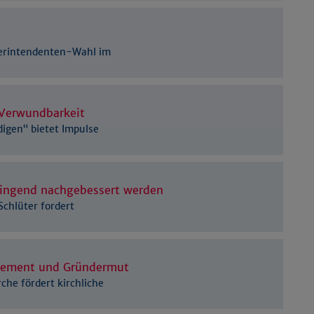
Details anzeigen
Impressum
|
Datenschutz
perintendenten-Wahl im
Verwundbarkeit
digen“ bietet Impulse
ringend nachgebessert werden
Schlüter fordert
gement und Gründermut
che fördert kirchliche