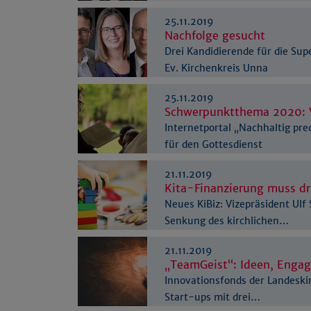
erfolgreich bestanden
25.11.2019
Nachfolge gesucht
Drei Kandidierende für die Su
Ev. Kirchenkreis Unna
25.11.2019
Schwerpunktthema 2020: 
Internetportal „Nachhaltig pre
für den Gottesdienst
21.11.2019
Kita-Finanzierung muss d
Neues KiBiz: Vizepräsident Ulf 
Senkung des kirchlichen…
21.11.2019
„TeamGeist“: Ideen, Enga
Innovationsfonds der Landeskir
Start-ups mit drei…