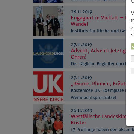
28.11.2019
W
Engagiert in Vielfalt – En
t
Wandel
z
Instituts für Kirche und Gesell
s
legt Studie vor
27.11.2019
Advent, Advent: Jetzt gibt’
Ohren!
Der tägliche Begleiter durch d
Advent
27.11.2019
„Bäume, Blumen, Kräuter"
Kostenlose UK-Exemplare mit
Weihnachtspreisrätsel
26.11.2019
Westfälische Landeskirche 
Küster
17 Prüflinge haben den aktuel