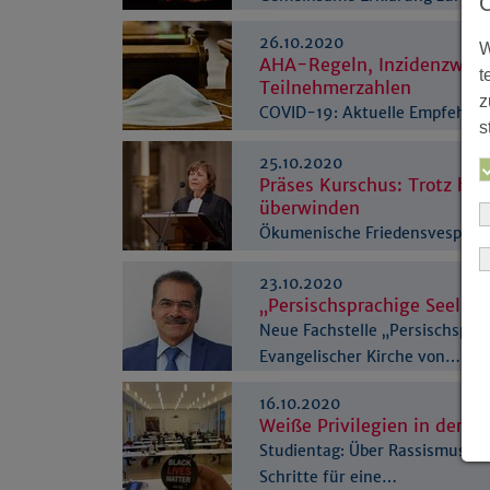
26.10.2020
W
AHA-Regeln, Inzidenzwert
t
Teilnehmerzahlen
z
COVID-19: Aktuelle Empfehlun
s
Gottesdiensten
25.10.2020
Präses Kurschus: Trotz ha
überwinden
Ökumenische Friedensvesper i
Westfälischen Frieden
23.10.2020
„Persischsprachige Seelsor
Neue Fachstelle „Persischsprac
Evangelischer Kirche von…
16.10.2020
Weiße Privilegien in der Ki
Studientag: Über Rassismus in 
Schritte für eine…