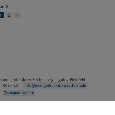
von 2
1
2
»
enamt
Altstädter Kirchplatz 5
33602
Bielefeld
1 594-129
info@evangelisch-in-westfalen.de
Transparenzseite