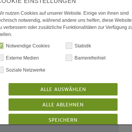
COOKIE EINSTELLUNGEN
ir nutzen Cookies auf unserer Website. Einige von ihnen sind
e und
echnisch notwendig, während andere uns helfen, diese Website
u verbessern oder zusätzliche Funktionalitäten zur Verfügung z
gen zu
tellen.
Notwendige Cookies
Statistik
sserfülltem Gegenwind Böses
Externe Medien
Barrierefreihiet
m Dom erinnert an
Soziale Netzwerke
ge“
hige Seelsorge“ in
ALLE AUSWÄHLEN
ALLE ABLEHNEN
rche
SPEICHERN
der Kirche reden -