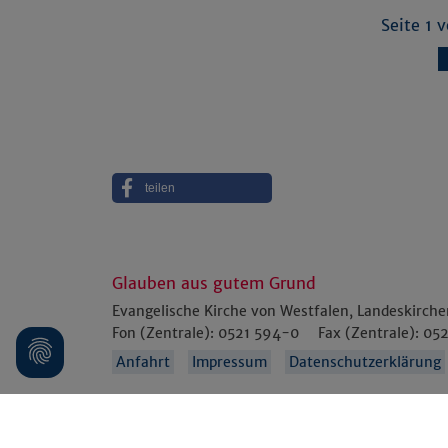
Seite 1 
teilen
Glauben aus gutem Grund
Evangelische Kirche von Westfalen, Landeskirch
Fon (Zentrale):
0521 594-0
Fax (Zentrale):
052
Anfahrt
Impressum
Datenschutzerklärung