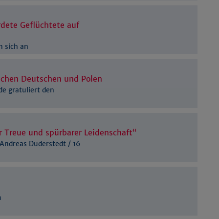
Details anzeigen
Impressum
|
Datenschutz
dete Geflüchtete auf
n sich an
chen Deutschen und Polen
de gratuliert den
r Treue und spürbarer Leidenschaft“
Andreas Duderstedt / 16
m