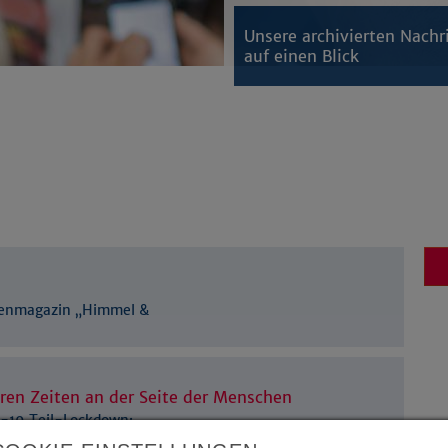
Unsere archivierten Nachr
auf einen Blick
henmagazin „Himmel &
ren Zeiten an der Seite der Menschen
D-19 Teil-Lockdown: