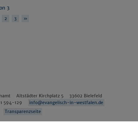
von 3
2
3
»
enamt
Altstädter Kirchplatz 5
33602
Bielefeld
1 594-129
info@evangelisch-in-westfalen.de
Transparenzseite