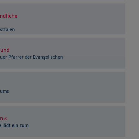
Details anzeigen
Impressum
|
Datenschutz
ndliche
stfalen
mund
uer Pfarrer der Evangelischen
 ums
gen«
e lädt ein zum