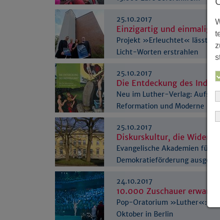
25.10.2017
W
Einzigartig und einmalig
t
Projekt »Erleuchtet« lässt Ki
z
Licht-Worten erstrahlen
s
25.10.2017
Die Entdeckung des Indiv
Neu im Luther-Verlag: Aufsätz
Reformation und Moderne
25.10.2017
Diskurskultur, die Widersp
Evangelische Akademien für
Demokratieförderung ausgeze
24.10.2017
10.000 Zuschauer erwarte
Pop-Oratorium »Luther«: Fin
Oktober in Berlin