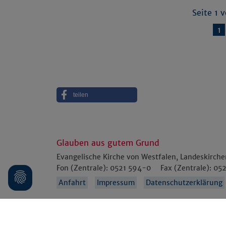
Seite 1 
1
teilen
Glauben aus gutem Grund
Evangelische Kirche von Westfalen, Landeskirch
Fon (Zentrale):
0521 594-0
Fax (Zentrale):
052
Anfahrt
Impressum
Datenschutzerklärung