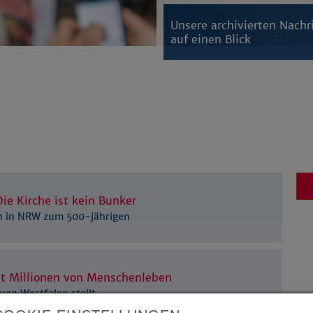
Unsere archivierten Nachr
auf einen Blick
ie Kirche ist kein Bunker
en in NRW zum 500-jährigen
et Millionen von Menschenleben
 von Westfalen stellt