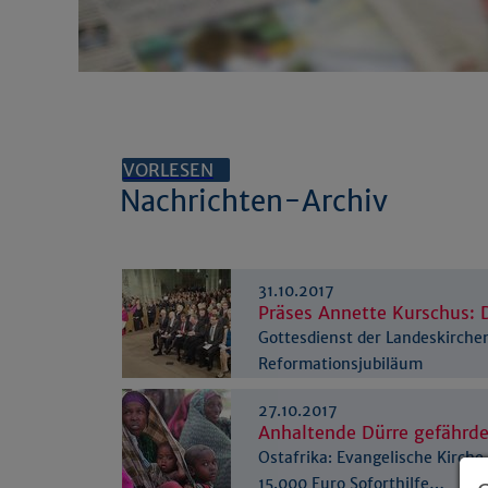
VORLESEN
Nachrichten-Archiv
31.10.2017
Präses Annette Kurschus: D
Gottesdienst der Landeskirch
Reformationsjubiläum
27.10.2017
Anhaltende Dürre gefährd
Ostafrika: Evangelische Kirche
15.000 Euro Soforthilfe…