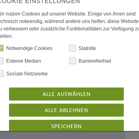
COOKIE EINSTELLUNGEN
ir nutzen Cookies auf unserer Website. Einige von ihnen sind
echnisch notwendig, während andere uns helfen, diese Website
rchen im Westen mit
u verbessern oder zusätzliche Funktionalitäten zur Verfügung z
tellen.
Notwendige Cookies
Statistik
iduums?
e zu
Externe Medien
Barrierefreihiet
Soziale Netzwerke
rüche nicht verschweigt
ALLE AUSWÄHLEN
ichnet
ALLE ABLEHNEN
t
SPEICHERN
ale am 29.