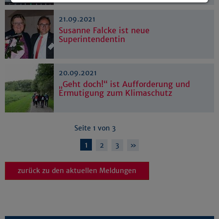
Details anzeigen
21.09.2021
Impressum
|
Datenschutz
Susanne Falcke ist neue
Superintendentin
20.09.2021
„Geht doch!“ ist Aufforderung und
Ermutigung zum Klimaschutz
Seite 1 von 3
1
2
3
»
zurück zu den aktuellen Meldungen