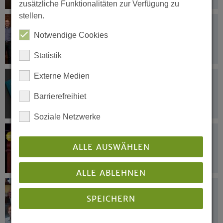
zusätzliche Funktionalitäten zur Verfügung zu
stellen.
27.09.2021
„Wir beschaffen ökofair“
Notwendige Cookies
Statistik
Externe Medien
23.09.2021
Reformationstag im Pixiformat
Barrierefreihiet
Soziale Netzwerke
23.09.2021
Festival der unbequemen Filme
ALLE AUSWÄHLEN
ALLE ABLEHNEN
21.09.2021
SPEICHERN
Pandemie und Partnerschaftsarbeit