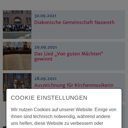
30.09.2021
Diakonische Gemeinschaft Nazareth
29.09.2021
Das Lied „Von guten Mächten“
gewinnt
28.09.2021
Auszeichnung für Kirchenmusikerin
Meike Pape
COOKIE EINSTELLUNGEN
Wir nutzen Cookies auf unserer Website. Einige von
27.09.2021
Künstlicher Kleiderberg weckt
ihnen sind technisch notwendig, während andere
Aufmerksamkeit
uns helfen, diese Website zu verbessern oder