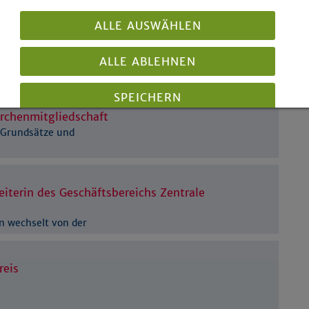
ALLE AUSWÄHLEN
hen
r Gedenken und Hoffnung
ALLE ABLEHNEN
SPEICHERN
irchenmitgliedschaft
 Grundsätze und
Details anzeigen
Impressum
|
Datenschutz
iterin des Geschäftsbereichs Zentrale
n wechselt von der
reis