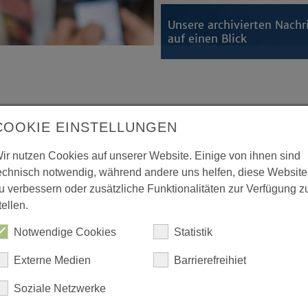
Unsere archivierten Nachr
auf einen Blick
COOKIE EINSTELLUNGEN
ir nutzen Cookies auf unserer Website. Einige von ihnen sind
echnisch notwendig, während andere uns helfen, diese Website
u verbessern oder zusätzliche Funktionalitäten zur Verfügung z
nfach!”
tellen.
ntscheidungen in Zeiten
Notwendige Cookies
Statistik
Externe Medien
Barrierefreihiet
Heinz-Georg Ackermeier
erstarb im
Soziale Netzwerke