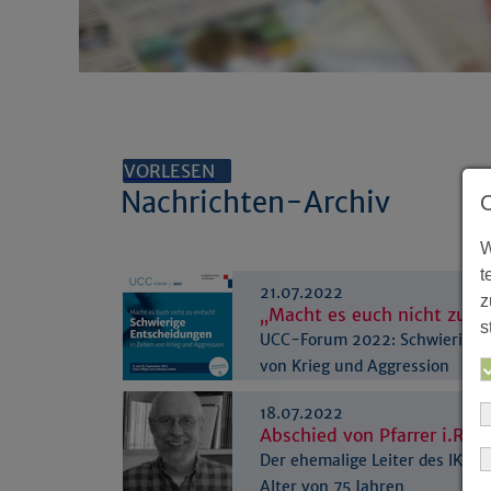
VORLESEN
Nachrichten-Archiv
W
t
21.07.2022
z
„Macht es euch nicht zu ei
s
UCC-Forum 2022: Schwierige E
von Krieg und Aggression
18.07.2022
Abschied von Pfarrer i.R. 
Der ehemalige Leiter des IKG v
Alter von 75 Jahren