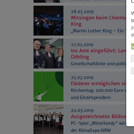
28.03.2019
W
Mitsingen beim Chormusica
t
King
z
„Martin Luther King – Ein Tr
s
verändert die Welt“
27.03.2019
Ins Amt eingeführt: Landes
Döhling
Gesellschaftliche und politisc
der Kirche
25.03.2019
Förderer ermöglichen viel
Kirchentag: 200.000 Euro von 
und Einzelspendern
22.03.2019
Ausgezeichnetes Bildungs
PC-Spiel „MineHandy" wird Vo
der KlimaExpo.NRW