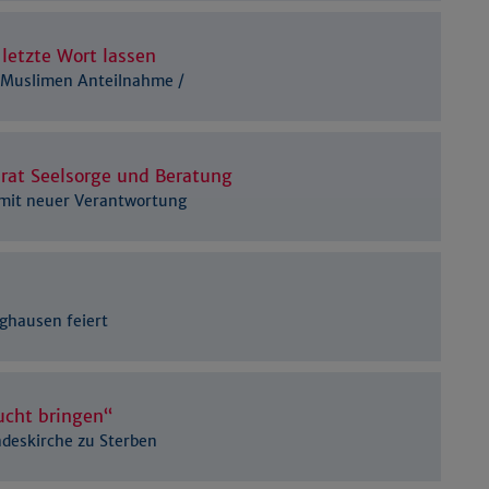
Details anzeigen
Impressum
|
Datenschutz
letzte Wort lassen
t Muslimen Anteilnahme /
rat Seelsorge und Beratung
e mit neuer Verantwortung
nghausen feiert
rucht bringen“
andeskirche zu Sterben