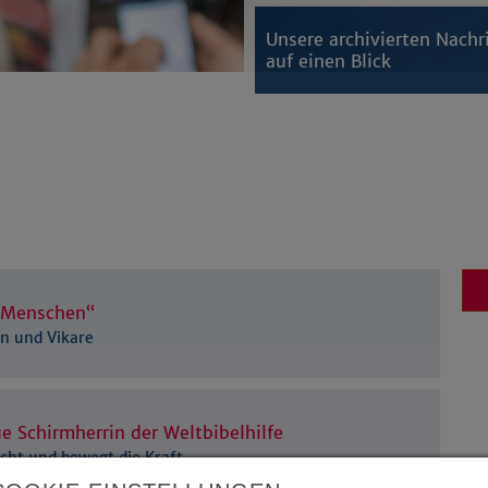
Unsere archivierten Nachr
auf einen Blick
e Menschen“
en und Vikare
ue Schirmherrin der Weltbibelhilfe
cht und bewegt die Kraft