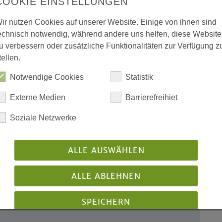
COOKIE EINSTELLUNGEN
ir nutzen Cookies auf unserer Website. Einige von ihnen sind
l Martin Luther
echnisch notwendig, während andere uns helfen, diese Website
u verbessern oder zusätzliche Funktionalitäten zur Verfügung z
aum
tellen.
Notwendige Cookies
Statistik
kirchenrat Dr. Jan-Dirk
Externe Medien
Barrierefreihiet
he Verantwortung
Soziale Netzwerke
fältiges Kulturprogramm
Stiftungen, Sponsoren
ALLE AUSWÄHLEN
ALLE ABLEHNEN
angebot
SPEICHERN
rreiter-Projekt