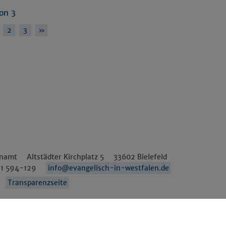
von 3
2
3
»
enamt
Altstädter Kirchplatz 5
33602
Bielefeld
1 594-129
info@evangelisch-in-westfalen.de
Transparenzseite