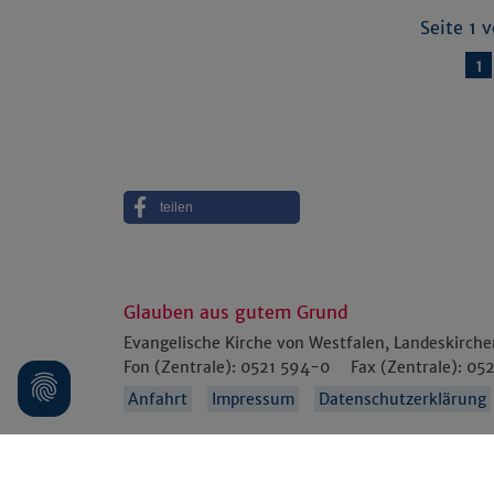
Seite 1 
1
teilen
Glauben aus gutem Grund
Evangelische Kirche von Westfalen, Landeskirch
Fon (Zentrale):
0521 594-0
Fax (Zentrale):
052
Anfahrt
Impressum
Datenschutzerklärung