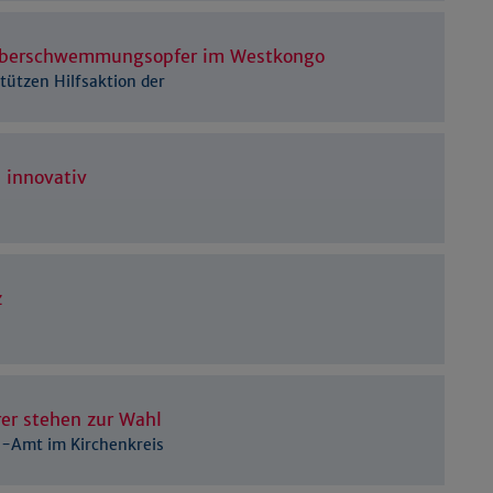
Details anzeigen
Impressum
|
Datenschutz
 Überschwemmungsopfer im Westkongo
ützen Hilfsaktion der
 innovativ
z
rer stehen zur Wahl
-Amt im Kirchenkreis