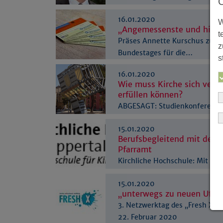
Evangelischen Büro NRW
16.01.2020
W
„Angemessenste und hilfre
t
Präses Annette Kurschus zur 
z
Bundestages für die…
s
16.01.2020
Wie muss Kirche sich verä
erfüllen können?
ABGESAGT: Studienkonferenz „
in Dortmund
15.01.2020
Berufsbegleitend mit dem „
Pfarramt
Kirchliche Hochschule: Mit ne
Zukunft
15.01.2020
„unterwegs zu neuen Ufern
3. Netzwerktag des „Fresh X i
22. Februar 2020