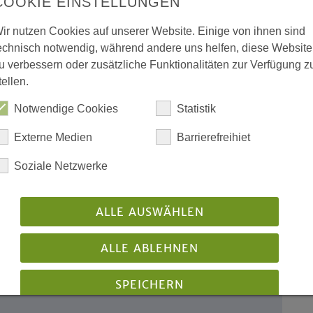
COOKIE EINSTELLUNGEN
ir nutzen Cookies auf unserer Website. Einige von ihnen sind
ichste Option“
echnisch notwendig, während andere uns helfen, diese Website
Entscheidung des
u verbessern oder zusätzliche Funktionalitäten zur Verfügung z
tellen.
Notwendige Cookies
Statistik
ndern, damit wir unseren Auftrag auch in Zukunft
Externe Medien
Barrierefreihiet
Quo vadis, Kirche?“ am 19.03.2020
Soziale Netzwerke
Master of Theological Studies“ ins
ALLE AUSWÄHLEN
uem Studiengang in die
ALLE ABLEHNEN
…!“ - Fresh X lädt ein
SPEICHERN
n Westfalen“ am