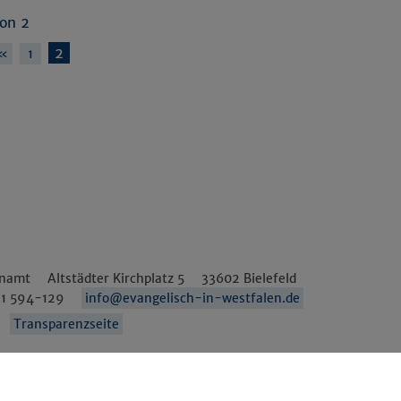
von 2
2
«
1
enamt
Altstädter Kirchplatz 5
33602
Bielefeld
1 594-129
info@evangelisch-in-westfalen.de
Transparenzseite