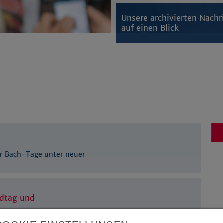
Unsere archivierten Nachr
auf einen Blick
ler Bach-Tage unter neuer
ndtag und
h im