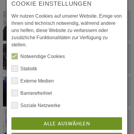
COOKIE EINSTELLUNGEN
Wir nutzen Cookies auf unserer Website. Einige von
13.01.2019
„Gott selbst ist bei uns und rettet uns“
ihnen sind technisch notwendig, während andere
uns helfen, diese Website zu verbessern oder
zusätzliche Funktionalitäten zur Verfügung zu
stellen.
11.01.2019
Erste EKD-Synode tagte in Bielefeld
Notwendige Cookies
Statistik
Externe Medien
08.01.2019
In neuem Licht
Barrierefreihiet
Soziale Netzwerke
08.01.2019
Suche Frieden und jage ihm nach!
ALLE AUSWÄHLEN