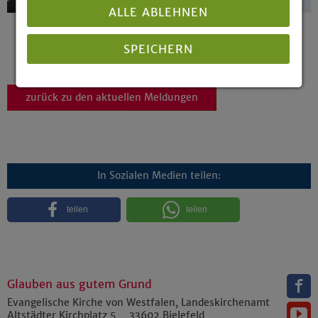
ALLE ABLEHNEN
Seite 2 von 2
SPEICHERN
2
«
1
Details anzeigen
zurück zu den aktuellen Meldungen
Impressum
|
Datenschutz
In Sozialen Medien teilen:
teilen
teilen
Glauben aus gutem Grund
Evangelische Kirche von Westfalen, Landeskirchenamt
Altstädter Kirchplatz 5
33602
Bielefeld