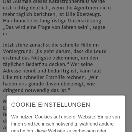
Das Ausmaß dieses Katastrophenfalls werde
erst richtig deutlich, wenn die Agenturen nicht
mehr täglich berichten, ist Lilie überzeugt.
Hier brauche es langfristige Unterstützung.
„Das wird eine Frage von Jahren sein“, sagte
er.
Jetzt stehe zunächst die schnelle Hilfe im
Vordergrund: „Es geht darum, dass die Leute
erstmal das Nötigste bekommen, um den
täglichen Bedarf zu decken.“ Wer seine
Adresse nennt und bedürftig ist, kann laut
Lilie mit schneller Ersthilfe rechnen. „Wir
haben uns gerade davon überzeugt, wie
dringend notwendig das ist.“
Mit den Bargeldauszahlungen - rund 1.500
COOKIE EINSTELLUNGEN
Euro für eine Einzelperson - könnten die
Betroffenen selbst entscheiden, was sie am
Wir nutzen Cookies auf unserer Website. Einige von
dringendsten benötigten, erläutert Lilie. Die
ihnen sind technisch notwendig, während andere
Auszahlungen könnten für technisches Gerät
uns helfen, diese Website zu verbessern oder