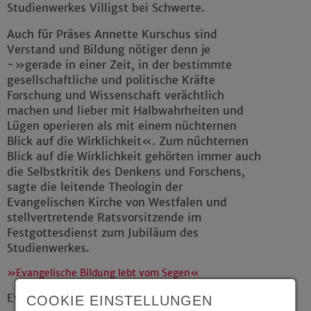
Studienwerkes Villigst bei Schwerte.
Auch für Präses Annette Kurschus sind
Verstand und Bildung nötiger denn je
-»gerade in einer Zeit, in der bestimmte
gesellschaftliche und politische Kräfte
Forschung und Wissenschaft verächtlich
machen und lieber mit Halbwahrheiten und
Lügen operieren als mit einem nüchternen
Blick auf die Wirklichkeit«. Zum nüchternen
Blick auf die Wirklichkeit gehörten immer auch
die Selbstkritik des Denkens und Forschens,
sagte die leitende Theologin der
Evangelischen Kirche von Westfalen und
stellvertretende Ratsvorsitzende im
Festgottesdienst zum Jubiläum des
Studienwerkes.
»Evangelische Bildung lebt vom Segen«
Evangelische Bildung sei bezogen auf etwas
COOKIE EINSTELLUNGEN