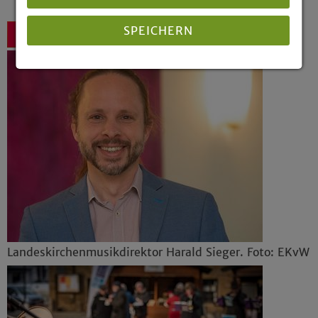
SPEICHERN
Zurück
Details anzeigen
Impressum
|
Datenschutz
Landeskirchenmusikdirektor Harald Sieger. Foto: EKvW