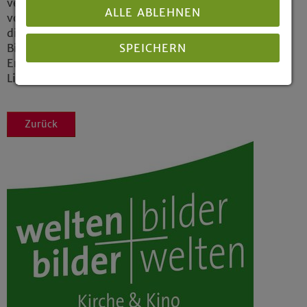
veranstaltet. Der Festivalpreis wird im Wechsel
ALLE ABLEHNEN
von den beiden Konfessionen gestiftet, in
diesem Jahr von der Stiftung Protestantismus,
SPEICHERN
Bildung und Kultur des Evangelischen
Erwachsenenbildungswerkes Westfalen und
Lippe. (epd)
Details anzeigen
Impressum
|
Datenschutz
Zurück