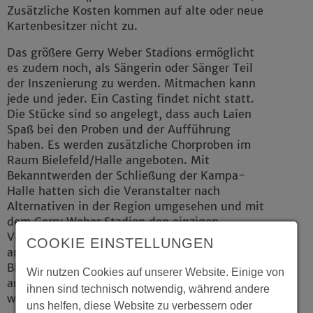
Zusätzliche Kosten kommen auf alte oder neue
Kartenbesitzer nicht zu.
Das größere Gerry Weber Stadions ermöglicht
es zudem noch, als Sängerin oder Sänger Teil
der Inszenierung zu werden. Mitmachen kann
jede und jeder. Ein Casting findet nicht statt.
Die Stücke sind so angelegt, dass auch Laien
Spaß bei den Proben und der Aufführung
haben. Es werden zusätzliche Chorproben im
Raum Bielefeld/Halle angeboten. Mit
Bekanntwerden der Schließung der Kampa-
Halle hatten sich die Veranstalter nach
Alternativen in der Region umgesehen und mit
dem Gerry Weber Stadion den einzigen
Veranstaltungsort in der Region gefunden, der
COOKIE EINSTELLUNGEN
am selben Aufführungswochenende eine neue
Bleibe bieten kann. Alle bereits 1.000
Wir nutzen Cookies auf unserer Website. Einige von
angemeldeten Sängerinnen und Sänger
ihnen sind technisch notwendig, während andere
wurden bereits über den Umzug informiert.
uns helfen, diese Website zu verbessern oder