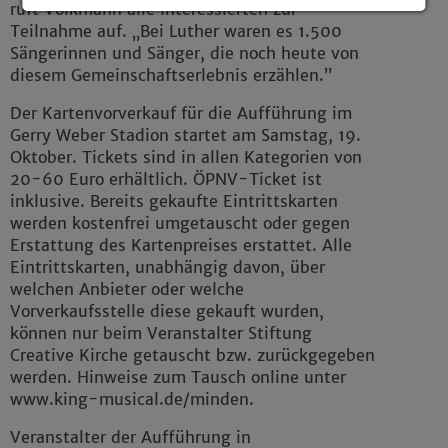
ruft Volkmann alle Interessierten zur
Details anzeigen
Teilnahme auf. „Bei Luther waren es 1.500
Sängerinnen und Sänger, die noch heute von
Impressum
|
Datenschutz
diesem Gemeinschaftserlebnis erzählen.”
Der Kartenvorverkauf für die Aufführung im
Gerry Weber Stadion startet am Samstag, 19.
Oktober. Tickets sind in allen Kategorien von
20-60 Euro erhältlich. ÖPNV-Ticket ist
inklusive. Bereits gekaufte Eintrittskarten
werden kostenfrei umgetauscht oder gegen
Erstattung des Kartenpreises erstattet. Alle
Eintrittskarten, unabhängig davon, über
welchen Anbieter oder welche
Vorverkaufsstelle diese gekauft wurden,
können nur beim Veranstalter Stiftung
Creative Kirche getauscht bzw. zurückgegeben
werden. Hinweise zum Tausch online unter
www.king-musical.de/minden.
Veranstalter der Aufführung in