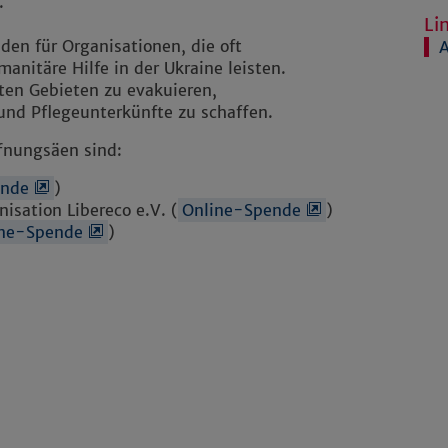
.
Li
den für Organisationen, die oft
A
manitäre Hilfe in der Ukraine leisten.
en Gebieten zu evakuieren,
 und Pflegeunterkünfte zu schaffen.
fnungsäen sind:
ende
)
isation Libereco e.V. (
Online-Spende
)
ine-Spende
)