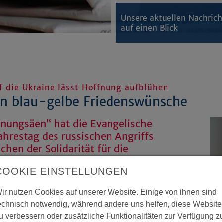
Unsere aktuellen Nachric
auf einen Blick
f die Ukraine lässt Hoffnung aufblühen
on blau-gelbe Friedenswünsche
nungsäen“ hat die Evangelische
ahrestag des russischen Angriffs
chen der Solidarität für die
offnung auf Frieden gesetzt.
COOKIE EINSTELLUNGEN
sind bei der Mitmach-Aktion
nblumen und Kornblumen bestellt
ir nutzen Cookies auf unserer Website. Einige von ihnen sind
echnisch notwendig, während andere uns helfen, diese Website
u verbessern oder zusätzliche Funktionalitäten zur Verfügung z