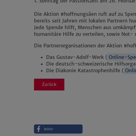
1. Sonntag der Passionszeit am 26. Februar
Die Aktion #hoffnungsäen ruft auf zu Spen
bereits seit Jahren mit lokalen Partnern hu
Jede Spende hilft, Menschen aus umkämpft
humanitäre Hilfe zu verteilen, sowie Not-
Die Partnerorganisationen der Aktion #hof
Das Gustav-Adolf-Werk (
Online-Sp
Die deutsch-schweizerische Hilfsorgan
Die Diakonie Katastrophenhilfe (
Onl
Zurück
teilen