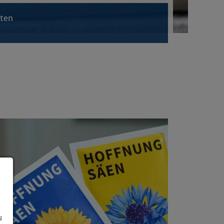
hten
u