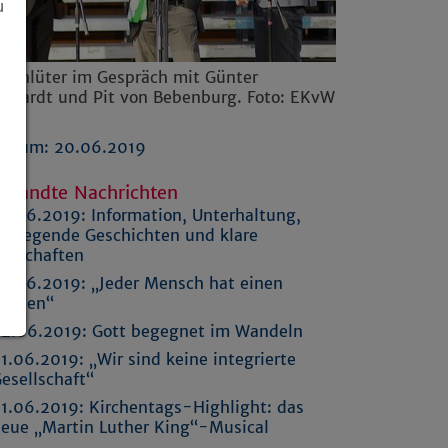
u
f Schlüter im Gespräch mit Günter
rkhardt und Pit von Bebenburg. Foto: EKvW
Datum: 20.06.2019
rwandte Nachrichten
3.06.2019:
Information, Unterhaltung,
ewegende Geschichten und klare
otschaften
3.06.2019:
„Jeder Mensch hat einen
Namen“
2.06.2019:
Gott begegnet im Wandeln
1.06.2019:
„Wir sind keine integrierte
esellschaft“
1.06.2019:
Kirchentags-Highlight: das
eue „Martin Luther King“-Musical