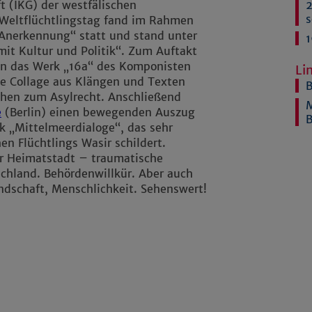
2
ft (IKG) der westfälischen
s
 Weltflüchtlingstag fand im Rahmen
 Anerkennung“ statt und stand unter
1
it Kultur und Politik“. Zum Auftakt
nn das Werk „16a“ des Komponisten
Li
e Collage aus Klängen und Texten
B
hen zum Asylrecht. Anschließend
M
e
(Berlin) einen bewegenden Auszug
B
 „Mittelmeerdialoge“, das sehr
en Flüchtlings Wasir schildert.
r Heimatstadt – traumatische
chland. Behördenwillkür. Aber auch
undschaft, Menschlichkeit. Sehenswert!