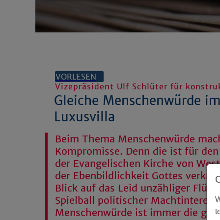
VORLESEN
Vizepräsident Ulf Schlüter für konstr
Gleiche Menschenwürde im 
Luxusvilla
Beim Thema Menschenwürde macht 
Kompromisse. Denn die ist für den
der Evangelischen Kirche von Wes
der Ebenbildlichkeit Gottes verknü
Blick auf das Leid unzähliger Flüc
Spielball politischer Machtinteres
W
Menschenwürde ist immer die glei
t