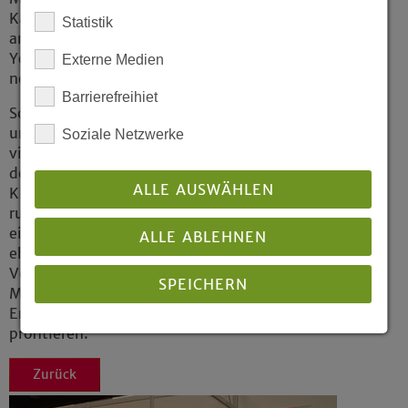
Kamera erzählen“, berichtet Bianca Rolf. Schon
Statistik
am ersten Tag sei zwischenzeitlich der
Youtube-Kanal gesperrt worden, weil so viele
Externe Medien
neue Kurzfilme hochgeladen worden seien.
Barrierefreihiet
So freuen sich Bianca Rolf, Simone Osterhaus
und ihre Kolleg*innen über regen Zulauf und
Soziale Netzwerke
viele freundliche Kirchentagsgäste, die auch
den Ehrenamtsstand besuchen. Unter den
ALLE AUSWÄHLEN
Kirchentagsbesucher*innen – in diesem Jahr
rund 60.000 Dauer- und voraussichtlich
einige tausend Tagesgäste - ist die Quote der
ALLE ABLEHNEN
ehrenamtlich Engagierten mutmaßlich hoch.
Vom Austausch auf dem Markt der
SPEICHERN
Möglichkeiten können alle, die über ihre
Erfahrungen ins Gespräch kommen,
profitieren.
Details anzeigen
Zurück
Impressum
|
Datenschutz